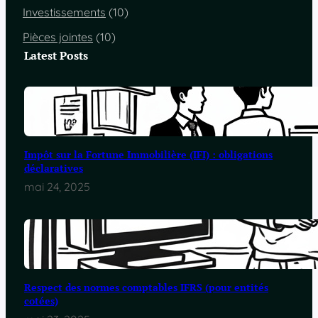
Investissements
(10)
Pièces jointes
(10)
Latest Posts
Impôt sur la Fortune Immobilière (IFI) : obligations
déclaratives
mai 24, 2025
Respect des normes comptables IFRS (pour entités
cotées)