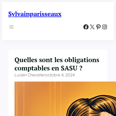
Aller
au
Sylvainparisseaux
contenu
Facebook
X
Pinterest
Instagram
Quelles sont les obligations
comptables en SASU ?
Lucien Chevalier
octobre 4, 2024