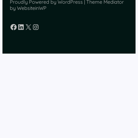
Proudly Powered by WordPress | Theme Mediator
by WebsiteinWP
Facebook
LinkedIn
X
Instagram