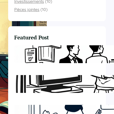
Investissements
(10)
Pièces jointes
(10)
Featured Post
Impôt sur la Fortune
Immobilière (IFI) : obligations
déclaratives
Respect des normes comptables
IFRS (pour entités cotées)
Logiciels de paie en ligne