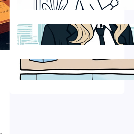
Fusion et acquisition : aspects
juridiques
Régime des impatriés :
exonérations fiscales