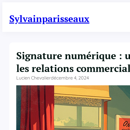
Aller
au
Sylvainparisseaux
contenu
Signature numérique : 
les relations commercia
Lucien Chevalier
décembre 4, 2024