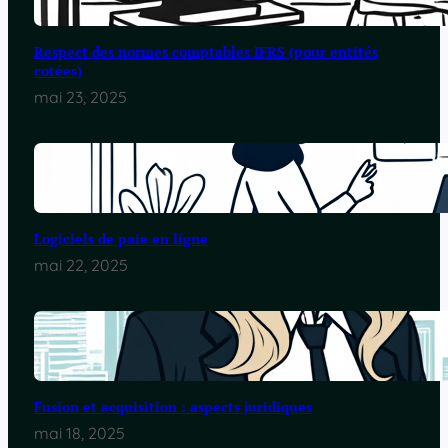
Respect des normes comptables IFRS (pour entités
cotées)
mai 23, 2025
Logiciels de paie en ligne
mai 22, 2025
Fusion et acquisition : aspects juridiques
mai 18, 2025