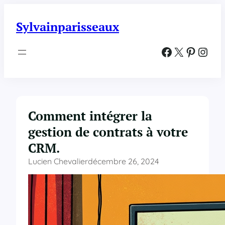
Aller
au
Sylvainparisseaux
contenu
Facebook
X
Pinterest
Instagram
Comment intégrer la
gestion de contrats à votre
CRM.
Lucien Chevalier
décembre 26, 2024